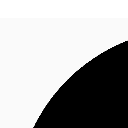
Blog
Données marchés
Pourquoi JLL?
NxT