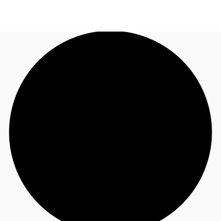
FR
Blog
Appelez maintenant
Nous contacter
Données marchés
Pourquoi JLL?
NxT
Flex & Co-working
Favoris