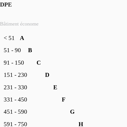
DPE
Bâtiment économe
< 51
A
51 - 90
B
91 - 150
C
151 - 230
D
231 - 330
E
331 - 450
F
451 - 590
G
591 - 750
H