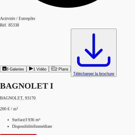
Activités / Entrepôts
Réf.
85338
8
Galeries
1
Vidéo
2
Plans
Télécharger la brochure
BAGNOLET I
BAGNOLET, 93170
200 € / m²
Surface
3 936 m²
Disponibilité
Immédiate