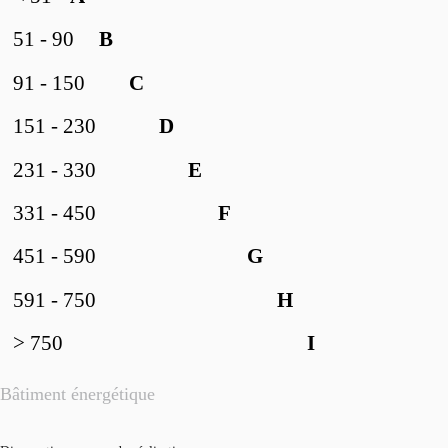
51 - 90
B
91 - 150
C
151 - 230
D
231 - 330
E
331 - 450
F
451 - 590
G
591 - 750
H
> 750
I
Bâtiment énergétique