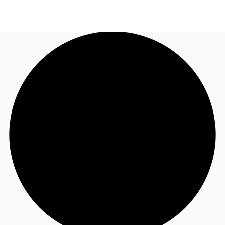
FR
Blog
Appelez maintenant
Nous contacter
Données marchés
Pourquoi JLL?
NxT
Flex & Co-working
Favoris