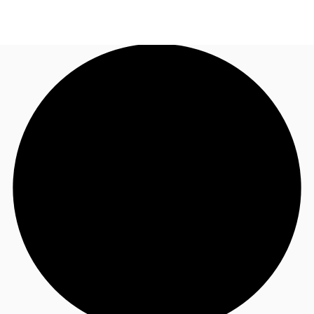
FR
Blog
Appelez maintenant
Nous contacter
Données marchés
Pourquoi JLL?
NxT
Flex & Co-working
Favoris