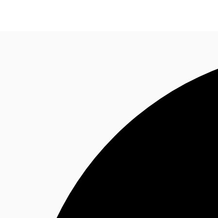
Blog
Données marchés
Pourquoi JLL?
NxT