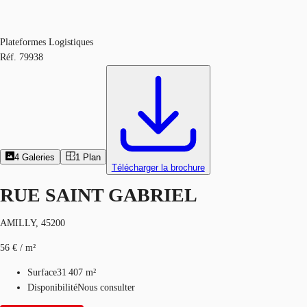
Plateformes Logistiques
Réf.
79938
4
Galeries
1
Plan
Télécharger la brochure
RUE SAINT GABRIEL
AMILLY, 45200
56 € / m²
Surface
31 407 m²
Disponibilité
Nous consulter