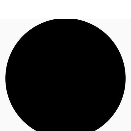
FR
Blog
Appelez maintenant
Nous contacter
Données marchés
Pourquoi JLL?
NxT
Flex & Co-working
Favoris