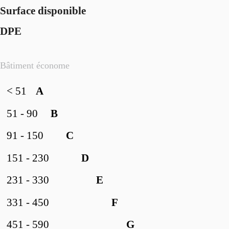
Surface disponible
DPE
Bâtiment économe
< 51
A
51 - 90
B
91 - 150
C
151 - 230
D
231 - 330
E
331 - 450
F
451 - 590
G