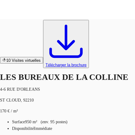
Bureaux
Réf.
87696
Blog
Données marchés
Pourquoi JLL?
NxT
10
Visites virtuelles
Télécharger la brochure
LES BUREAUX DE LA COLLINE
4-6 RUE D'ORLEANS
ST CLOUD, 92210
170 € / m²
Surface
950 m²
(
env.
95 postes
)
Disponibilité
Immédiate