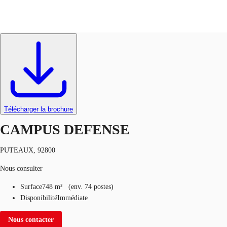
Bureaux
Réf.
102398
Blog
Données marchés
Pourquoi JLL?
NxT
Télécharger la brochure
CAMPUS DEFENSE
PUTEAUX, 92800
Nous consulter
Surface
748 m²
(
env.
74 postes
)
Disponibilité
Immédiate
Nous contacter