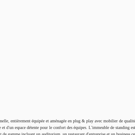
elle, entièrement équipée et aménagée en plug & play avec mobilier de qualité
ne et d'un espace détente pour le confort des équipes. L'immeuble de standing e
t de gamme incluant un auditorium, un restaurant d'entreprise et un business ce