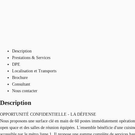
Description
Prestations & Services
DPE
Localisation et Transports
Brochure
Consultant
Nous contacter
Description
OPPORTUNITÉ CONFIDENTIELLE - LA DÉFENSE
Nous proposons une surface clé en main de 60 postes immédiatement opérationn
open space et des salles de réunion équipées. L'ensemble bénéficie d'une cuisi
accessible par le métro ligne 1. Il propose une gamme complète de services hau