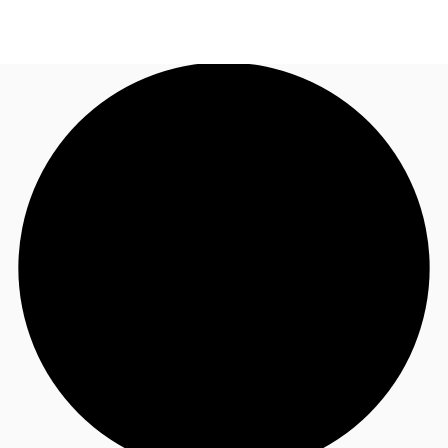
FR
Blog
Appelez maintenant
Nous contacter
Données marchés
Pourquoi JLL?
NxT
Flex & Co-working
Favoris