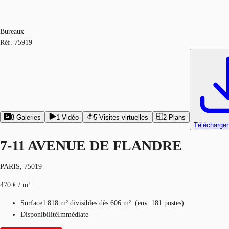
Bureaux
Réf.
75919
8
Galeries
1
Vidéo
5
Visites virtuelles
2
Plans
Télécharger
7-11 AVENUE DE FLANDRE
PARIS, 75019
470 € / m²
Surface
1 818 m²
divisibles dès 606 m²
(
env.
181 postes
)
Disponibilité
Immédiate