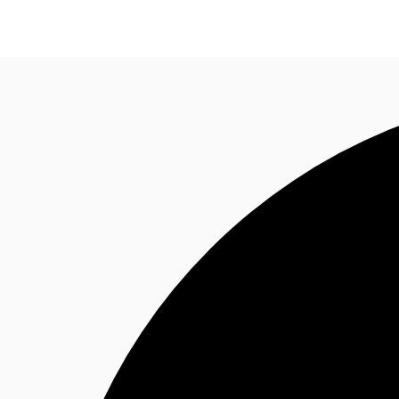
Blog
Données marchés
Pourquoi JLL?
NxT