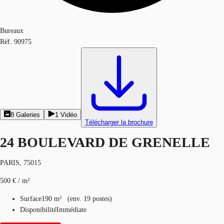
Bureaux
Réf.
90975
8
Galeries
1
Vidéo
Télécharger la brochure
24 BOULEVARD DE GRENELLE
PARIS, 75015
500 € / m²
Surface
190 m²
(
env.
19 postes
)
Disponibilité
Immédiate