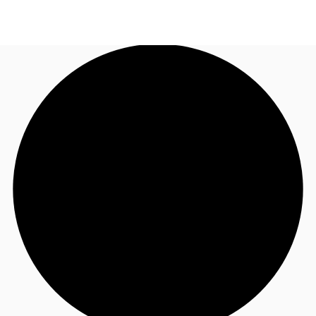
FR
Blog
Appelez maintenant
Nous contacter
Données marchés
Pourquoi JLL?
NxT
Flex & Co-working
Favoris