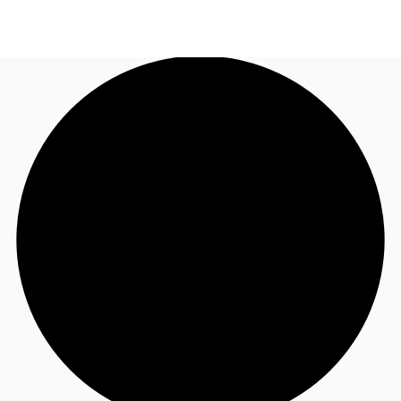
FR
Blog
Appelez maintenant
Nous contacter
Données marchés
Pourquoi JLL?
NxT
Flex & Co-working
Favoris