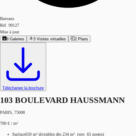
Bureaux
Réf.
99127
Mise à jour
8
Galeries
3
Visites virtuelles
2
Plans
Télécharger la brochure
103 BOULEVARD HAUSSMANN
PARIS, 75008
700 € / m²
Surface
659 m²
divisibles dès 234 m²
(
env.
65 postes
)