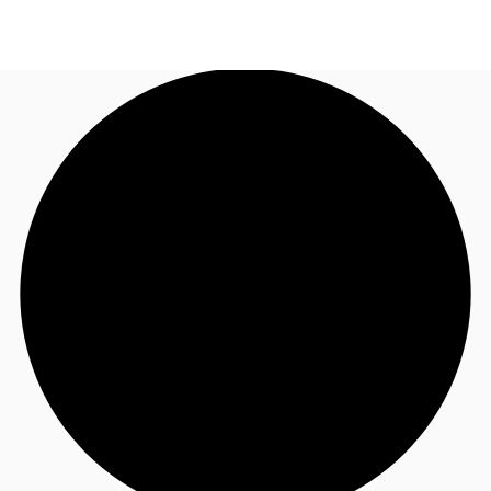
FR
Blog
Appelez maintenant
Nous contacter
Données marchés
Pourquoi JLL?
NxT
Flex & Co-working
Favoris