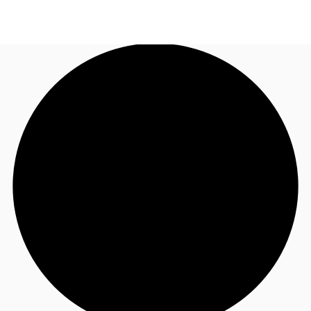
FR
Blog
Appelez maintenant
Nous contacter
Données marchés
Pourquoi JLL?
NxT
Flex & Co-working
Favoris