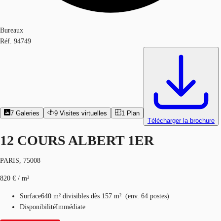
Bureaux
Réf.
94749
7
Galeries
9
Visites virtuelles
1
Plan
Télécharger la brochure
12 COURS ALBERT 1ER
PARIS, 75008
820 € / m²
Surface
640 m²
divisibles dès 157 m²
(
env.
64 postes
)
Disponibilité
Immédiate