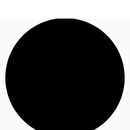
FR
Blog
Appelez maintenant
Nous contacter
Données marchés
Pourquoi JLL?
NxT
Flex & Co-working
Favoris