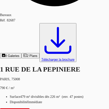
Bureaux
Réf.
82687
8
Galeries
2
Plans
Télécharger la brochure
1 RUE DE LA PEPINIERE
PARIS, 75008
790 € / m²
Surface
479 m²
divisibles dès 226 m²
(
env.
47 postes
)
Disponibilité
Immédiate