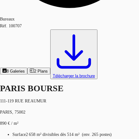
Bureaux
Réf.
100707
8
Galeries
2
Plans
Télécharger la brochure
PARIS BOURSE
111-119 RUE REAUMUR
PARIS, 75002
890 € / m²
Surface
2 658 m²
divisibles dès 514 m²
(
env.
265 postes
)