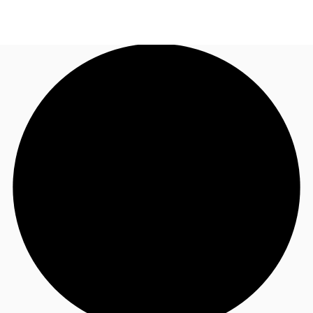
FR
Blog
Appelez maintenant
Nous contacter
Données marchés
Pourquoi JLL?
NxT
Flex & Co-working
Favoris