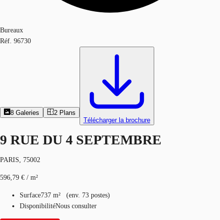
Bureaux
Réf.
96730
8
Galeries
2
Plans
Télécharger la brochure
9 RUE DU 4 SEPTEMBRE
PARIS, 75002
596,79 € / m²
Surface
737 m²
(
env.
73 postes
)
Disponibilité
Nous consulter