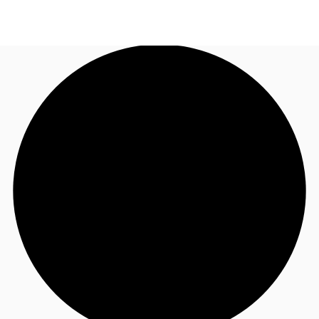
FR
Blog
Appelez maintenant
Nous contacter
Données marchés
Pourquoi JLL?
NxT
Flex & Co-working
Favoris