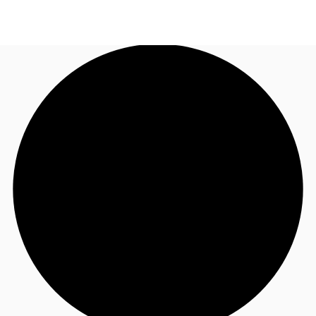
FR
Blog
Appelez maintenant
Nous contacter
Données marchés
Pourquoi JLL?
NxT
Flex & Co-working
Favoris