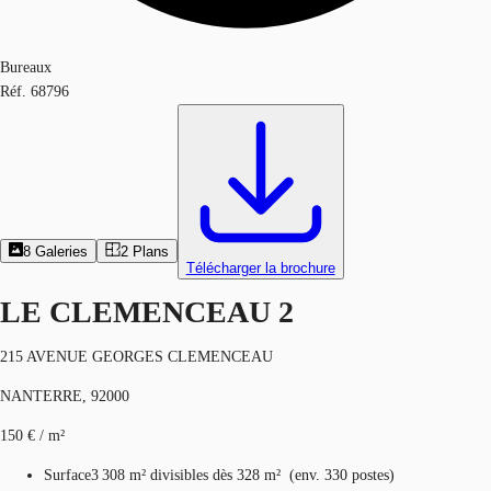
Bureaux
Réf.
68796
8
Galeries
2
Plans
Télécharger la brochure
LE CLEMENCEAU 2
215 AVENUE GEORGES CLEMENCEAU
NANTERRE, 92000
150 € / m²
Surface
3 308 m²
divisibles dès 328 m²
(
env.
330 postes
)