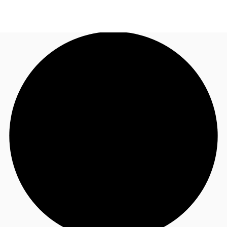
FR
Blog
Appelez maintenant
Nous contacter
Données marchés
Pourquoi JLL?
NxT
Flex & Co-working
Favoris