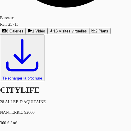
Bureaux
Réf.
25713
8
Galeries
1
Vidéo
13
Visites virtuelles
2
Plans
Télécharger la brochure
CITYLIFE
28 ALLEE D'AQUITAINE
NANTERRE, 92000
360 € / m²