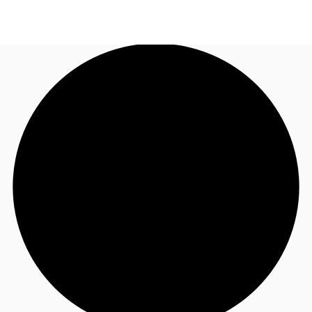
FR
Blog
Appelez maintenant
Nous contacter
Données marchés
Pourquoi JLL?
NxT
Flex & Co-working
Favoris