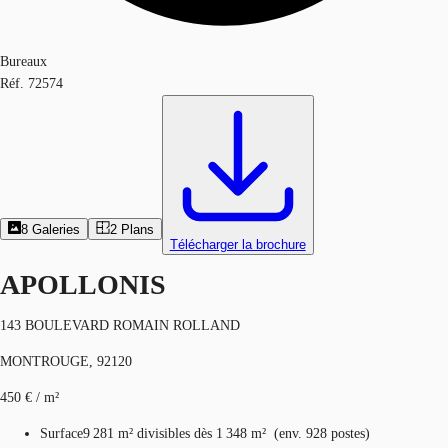
Bureaux
Réf.
72574
8
Galeries
2
Plans
Télécharger la brochure
APOLLONIS
143 BOULEVARD ROMAIN ROLLAND
MONTROUGE, 92120
450 € / m²
Surface
9 281 m²
divisibles dès 1 348 m²
(
env.
928 postes
)