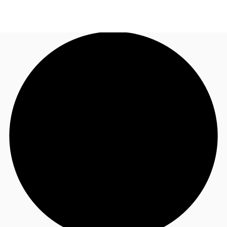
FR
Blog
Appelez maintenant
Nous contacter
Données marchés
Pourquoi JLL?
NxT
Flex & Co-working
Favoris