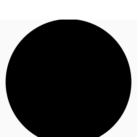
FR
Blog
Appelez maintenant
Nous contacter
Données marchés
Pourquoi JLL?
NxT
Flex & Co-working
Favoris