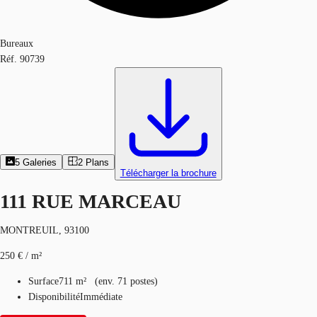
Bureaux
Réf.
90739
5
Galeries
2
Plans
Télécharger la brochure
111 RUE MARCEAU
MONTREUIL, 93100
250 € / m²
Surface
711 m²
(
env.
71 postes
)
Disponibilité
Immédiate