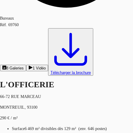
Bureaux
Réf.
69760
8
Galeries
1
Vidéo
Télécharger la brochure
L'OFFICERIE
66-72 RUE MARCEAU
MONTREUIL, 93100
290 € / m²
Surface
6 469 m²
divisibles dès 129 m²
(
env.
646 postes
)