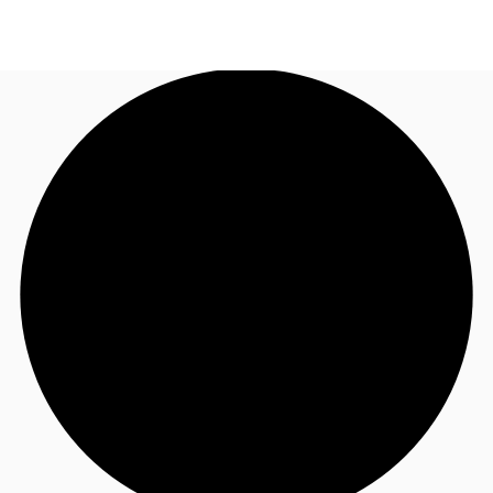
FR
Blog
Appelez maintenant
Nous contacter
Données marchés
Pourquoi JLL?
NxT
Flex & Co-working
Favoris