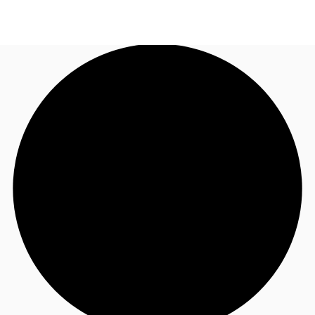
FR
Blog
Appelez maintenant
Nous contacter
Données marchés
Pourquoi JLL?
NxT
Flex & Co-working
Favoris