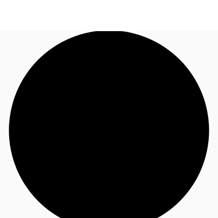
FR
Blog
Appelez maintenant
Nous contacter
Données marchés
Pourquoi JLL?
NxT
Flex & Co-working
Favoris