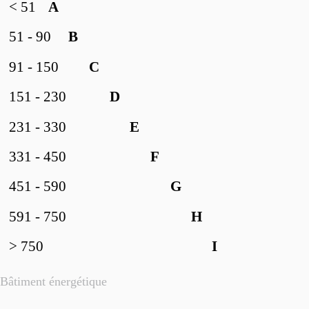
< 51
A
51 - 90
B
91 - 150
C
151 - 230
D
231 - 330
E
331 - 450
F
451 - 590
G
591 - 750
H
> 750
I
Bâtiment énergétique