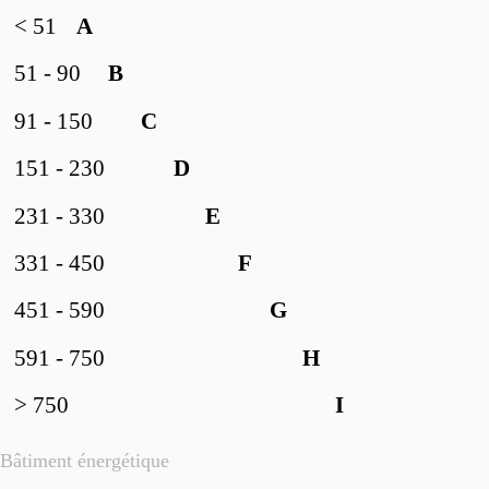
< 51
A
51 - 90
B
91 - 150
C
151 - 230
D
231 - 330
E
331 - 450
F
451 - 590
G
591 - 750
H
> 750
I
Bâtiment énergétique