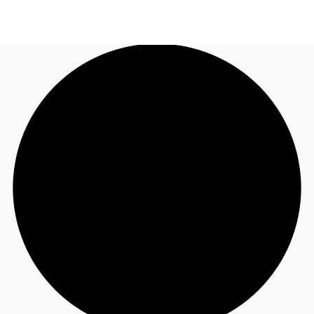
FR
Blog
Appelez maintenant
Nous contacter
Données marchés
Pourquoi JLL?
NxT
Flex & Co-working
Favoris