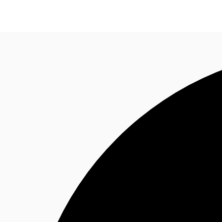
Blog
Données marchés
Pourquoi JLL?
NxT