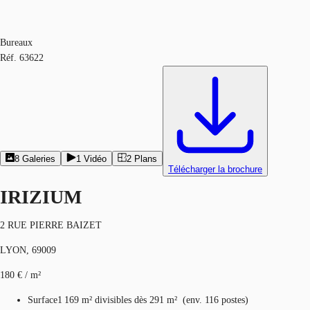
Bureaux
Réf.
63622
8
Galeries
1
Vidéo
2
Plans
Télécharger la brochure
IRIZIUM
2 RUE PIERRE BAIZET
LYON, 69009
180 € / m²
Surface
1 169 m²
divisibles dès 291 m²
(
env.
116 postes
)