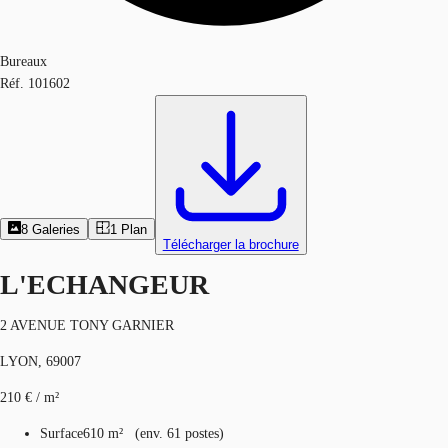
Bureaux
Réf.
101602
8
Galeries
1
Plan
Télécharger la brochure
L'ECHANGEUR
2 AVENUE TONY GARNIER
LYON, 69007
210 € / m²
Surface
610 m²
(
env.
61 postes
)