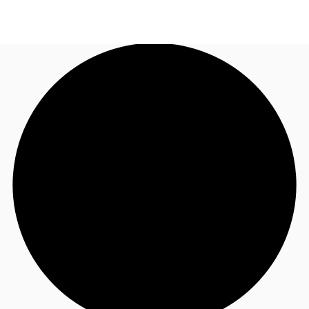
FR
Blog
Appelez maintenant
Nous contacter
Données marchés
Pourquoi JLL?
NxT
Flex & Co-working
Favoris