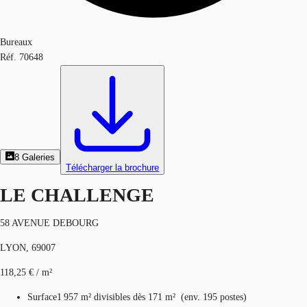
Bureaux
Réf.
70648
8
Galeries
Télécharger la brochure
LE CHALLENGE
58 AVENUE DEBOURG
LYON, 69007
118,25 € / m²
Surface
1 957 m²
divisibles dès 171 m²
(
env.
195 postes
)