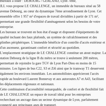
Bureaux à louer : DEBOURG / GERLAND, Lyon 7ème,
JLL vous propose LE CHALLENGE, un immeuble de bureaux situé au 58
avenue Debourg, au cœur du dynamique 7ème arrondissement de Lyon. Cet
ensemble offre 1 957 m² d'espaces de travail divisibles à partir de 171 m²,
permettant une grande flexibilité d'aménagement selon les besoins de votre
entreprise.
Les bureaux se trouvent en bon état d'usage et disposent d'équipements de
qualité incluant des faux plafonds, un système de rafraîchissement et des
plinthes périphériques. L'immeuble bénéficie d'un contrôle d'accès extérieur et
d'un ascenseur, garantissant confort et sécurité au quotidien.
L'emplacement stratégique de LE CHALLENGE constitue un atout majeur. La
station Debourg de la ligne B du métro se trouve à seulement 200 mètres,
permettant de rejoindre la gare TGV de Lyon Part-Dieu en moins de 15
minutes. Les lignes de bus C22, S3 et Zi6 ainsi que le tramway T1 desservent
également les environs immédiats. Les automobilistes apprécieront l'accès
rapide au boulevard Laurent Bonnevay et aux autoroutes A7 et A43, facilitant
les déplacements régionaux et nationaux.
Cette combinaison d'accessibilité remarquable, de confort et de flexibilité fait
de LE CHALLENGE un espace de travail idéal pour les entreprises
recherchant un ancrage dans un secteur dynamique de Lyon, parfaitement
connecté aux principaux axes de transport.