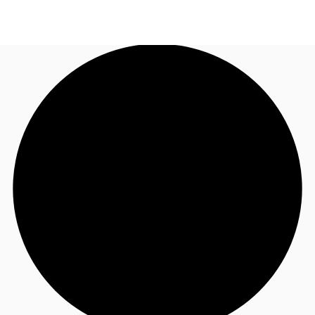
FR
Blog
Appelez maintenant
Nous contacter
Données marchés
Pourquoi JLL?
NxT
Flex & Co-working
Favoris