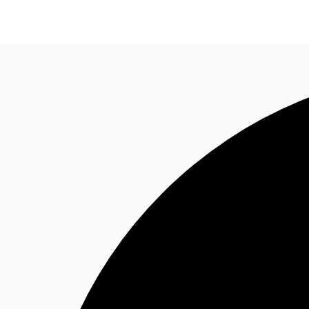
Blog
Données marchés
Pourquoi JLL?
NxT