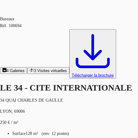
Bureaux
Réf.
100694
4
Galeries
3
Visites virtuelles
Télécharger la brochure
LE 34 - CITE INTERNATIONALE
34 QUAI CHARLES DE GAULLE
LYON, 69006
250 € / m²
Surface
128 m²
(
env.
12 postes
)