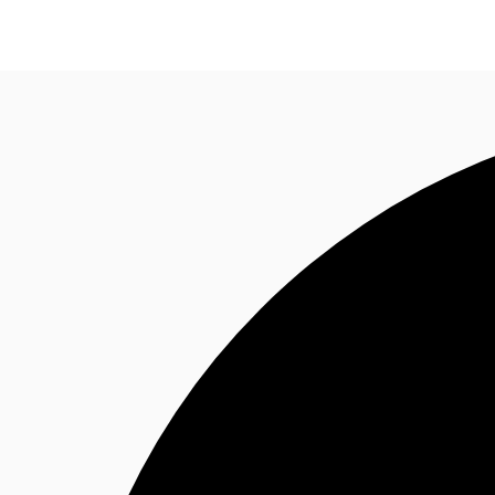
Blog
Données marchés
Pourquoi JLL?
NxT