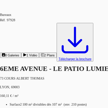
Bureaux
Réf.
97928
8
Galeries
1
Vidéo
2
Plans
Télécharger la brochure
6EME AVENUE - LE PATIO LUMI
73 COURS ALBERT THOMAS
LYON, 69003
160,11 € / m²
Surface
2 100 m²
divisibles dès 107 m²
(
env.
210 postes
)