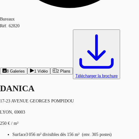
Bureaux
Réf.
62820
8
Galeries
1
Vidéo
2
Plans
Télécharger la brochure
DANICA
17-23 AVENUE GEORGES POMPIDOU
LYON, 69003
250 € / m²
Surface
3 056 m²
divisibles dès 156 m²
(
env.
305 postes
)