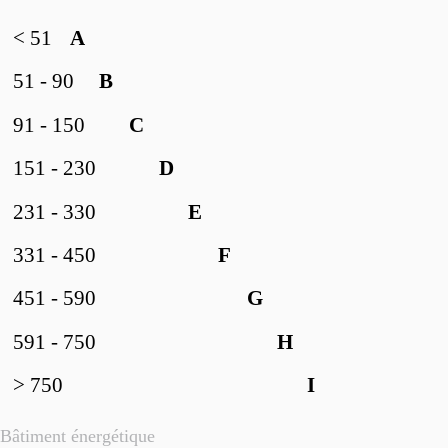
< 51
A
51 - 90
B
91 - 150
C
151 - 230
D
231 - 330
E
331 - 450
F
451 - 590
G
591 - 750
H
> 750
I
Bâtiment énergétique