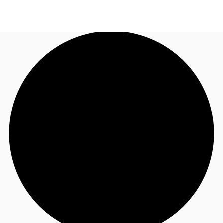
FR
Blog
Appelez maintenant
Nous contacter
Données marchés
Pourquoi JLL?
NxT
Flex & Co-working
Favoris