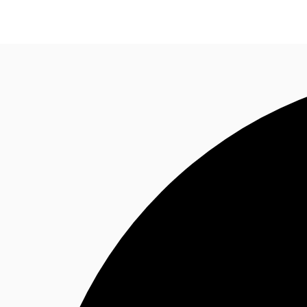
Blog
Données marchés
Pourquoi JLL?
NxT