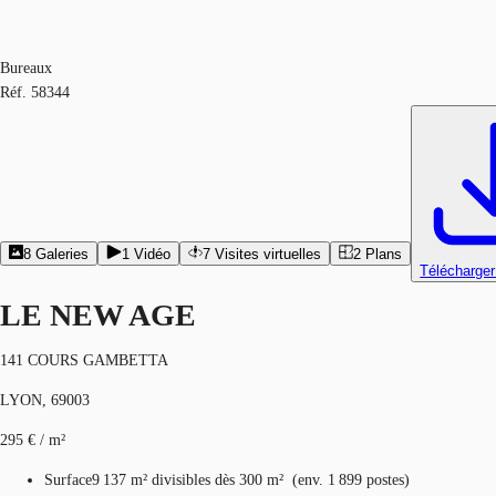
Bureaux
Réf.
58344
8
Galeries
1
Vidéo
7
Visites virtuelles
2
Plans
Télécharger
LE NEW AGE
141 COURS GAMBETTA
LYON, 69003
295 € / m²
Surface
9 137 m²
divisibles dès 300 m²
(
env.
1 899 postes
)