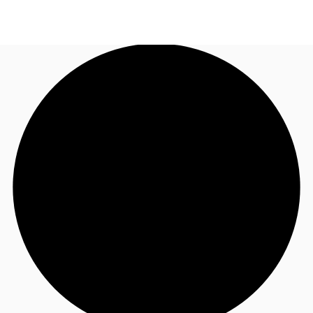
FR
Blog
Appelez maintenant
Nous contacter
Données marchés
Pourquoi JLL?
NxT
Flex & Co-working
Favoris