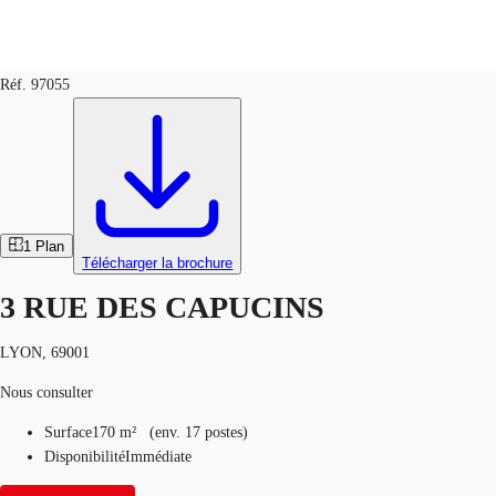
Bureaux
Coworking / Flex
Réf.
97055
FR
Blog
Appelez maintenant
Nous contacter
Données marchés
Pourquoi JLL?
1
Plan
Télécharger la brochure
NxT
3 RUE DES CAPUCINS
Flex & Co-working
LYON, 69001
Favoris
Nous consulter
Surface
170 m²
(
env.
17 postes
)
Disponibilité
Immédiate