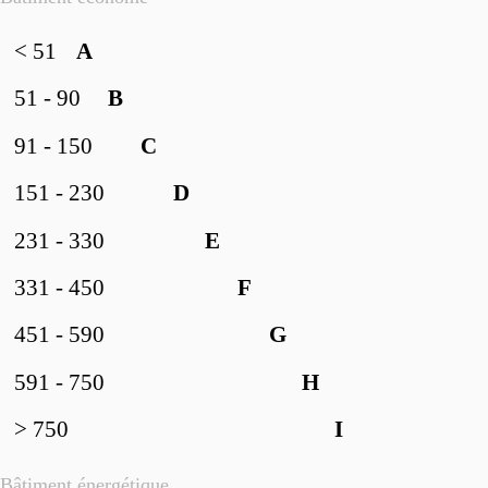
< 51
A
51 - 90
B
91 - 150
C
151 - 230
D
231 - 330
E
331 - 450
F
451 - 590
G
591 - 750
H
> 750
I
Bâtiment énergétique