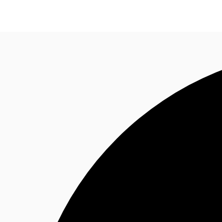
Blog
Données marchés
Pourquoi JLL?
NxT