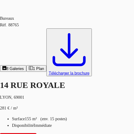
Bureaux
Réf.
88765
8
Galeries
1
Plan
Télécharger la brochure
14 RUE ROYALE
LYON, 69001
281 € / m²
Surface
155 m²
(
env.
15 postes
)
Disponibilité
Immédiate