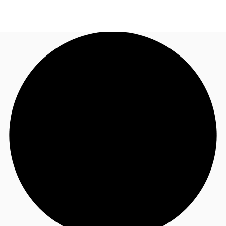
FR
Blog
Appelez maintenant
Nous contacter
Données marchés
Pourquoi JLL?
NxT
Flex & Co-working
Favoris