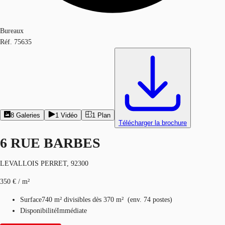
Bureaux
Réf.
75635
8
Galeries
1
Vidéo
1
Plan
Télécharger la brochure
6 RUE BARBES
LEVALLOIS PERRET, 92300
350 € / m²
Surface
740 m²
divisibles dès 370 m²
(
env.
74 postes
)
Disponibilité
Immédiate