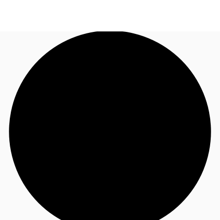
FR
Blog
Appelez maintenant
Nous contacter
Données marchés
Pourquoi JLL?
NxT
Flex & Co-working
Favoris