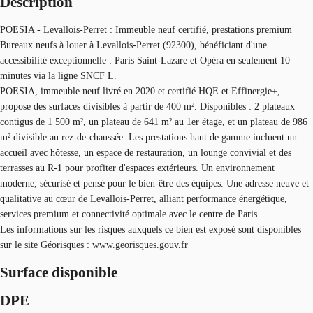
Description
POESIA - Levallois-Perret : Immeuble neuf certifié, prestations premium
Bureaux neufs à louer à Levallois-Perret (92300), bénéficiant d'une
accessibilité exceptionnelle : Paris Saint-Lazare et Opéra en seulement 10
minutes via la ligne SNCF L.
POESIA, immeuble neuf livré en 2020 et certifié HQE et Effinergie+,
propose des surfaces divisibles à partir de 400 m². Disponibles : 2 plateaux
contigus de 1 500 m², un plateau de 641 m² au 1er étage, et un plateau de 986
m² divisible au rez-de-chaussée. Les prestations haut de gamme incluent un
accueil avec hôtesse, un espace de restauration, un lounge convivial et des
terrasses au R-1 pour profiter d'espaces extérieurs. Un environnement
moderne, sécurisé et pensé pour le bien-être des équipes. Une adresse neuve et
qualitative au cœur de Levallois-Perret, alliant performance énergétique,
services premium et connectivité optimale avec le centre de Paris.
Les informations sur les risques auxquels ce bien est exposé sont disponibles
sur le site Géorisques : www.georisques.gouv.fr
Surface disponible
DPE