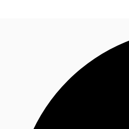
Blog
Données marchés
Pourquoi JLL?
NxT