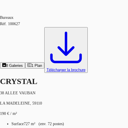
Bureaux
Réf.
100627
8
Galeries
1
Plan
Télécharger la brochure
CRYSTAL
38 ALLEE VAUBAN
LA MADELEINE, 59110
190 € / m²
Surface
727 m²
(
env.
72 postes
)