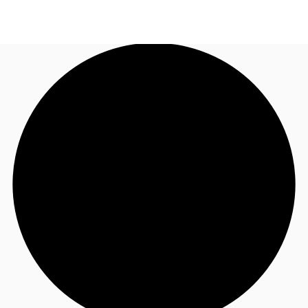
FR
Blog
Appelez maintenant
Nous contacter
Données marchés
Pourquoi JLL?
NxT
Flex & Co-working
Favoris