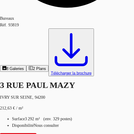
Bureaux
Réf.
93819
8
Galeries
2
Plans
Télécharger la brochure
3 RUE PAUL MAZY
IVRY SUR SEINE, 94200
212,63 € / m²
Surface
3 292 m²
(
env.
329 postes
)
Disponibilité
Nous consulter