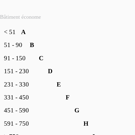
Bâtiment économe
< 51
A
51 - 90
B
91 - 150
C
151 - 230
D
231 - 330
E
331 - 450
F
451 - 590
G
591 - 750
H