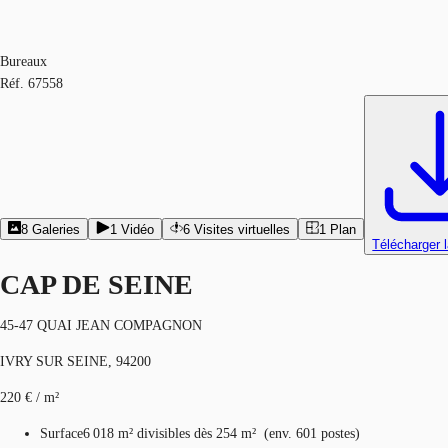
Bureaux
Réf.
67558
8
Galeries
1
Vidéo
6
Visites virtuelles
1
Plan
Télécharger 
CAP DE SEINE
45-47 QUAI JEAN COMPAGNON
IVRY SUR SEINE, 94200
220 € / m²
Surface
6 018 m²
divisibles dès 254 m²
(
env.
601 postes
)