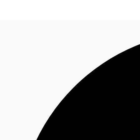
Blog
Données marchés
Pourquoi JLL?
NxT