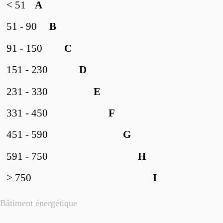
< 51
A
51 - 90
B
91 - 150
C
151 - 230
D
231 - 330
E
331 - 450
F
451 - 590
G
591 - 750
H
> 750
I
Bâtiment énergétique