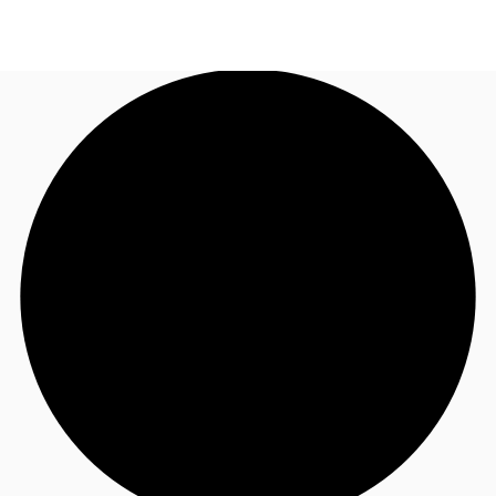
FR
Blog
Appelez maintenant
Nous contacter
Données marchés
Pourquoi JLL?
NxT
Flex & Co-working
Favoris