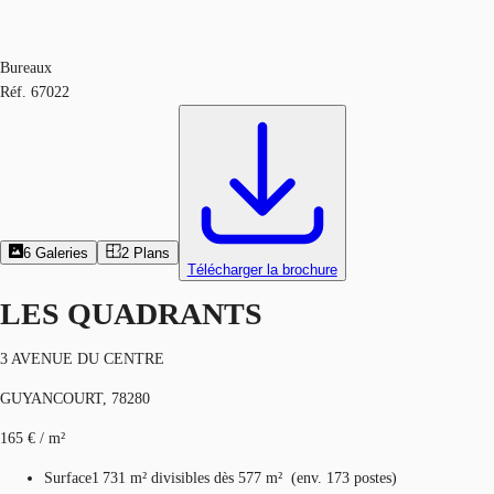
Bureaux
Réf.
67022
6
Galeries
2
Plans
Télécharger la brochure
LES QUADRANTS
3 AVENUE DU CENTRE
GUYANCOURT, 78280
165 € / m²
Surface
1 731 m²
divisibles dès 577 m²
(
env.
173 postes
)