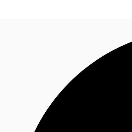
Blog
Données marchés
Pourquoi JLL?
NxT