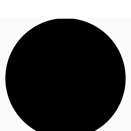
FR
Blog
Appelez maintenant
Nous contacter
Données marchés
Pourquoi JLL?
NxT
Flex & Co-working
Favoris