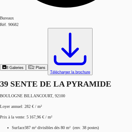
Bureaux
Réf.
90682
8
Galeries
2
Plans
Télécharger la brochure
39 SENTE DE LA PYRAMIDE
BOULOGNE BILLANCOURT, 92100
Loyer annuel
:
282 € / m²
Prix à la vente
:
5 167,96 € / m²
Surface
387 m²
divisibles dès 80 m²
(
env.
38 postes
)