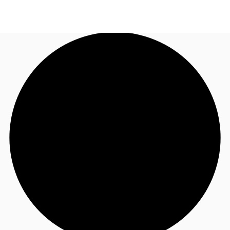
FR
Blog
Appelez maintenant
Nous contacter
Données marchés
Pourquoi JLL?
NxT
Flex & Co-working
Favoris