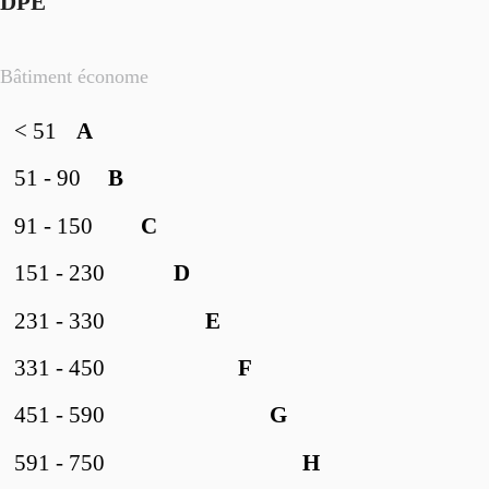
DPE
Bâtiment économe
< 51
A
51 - 90
B
91 - 150
C
151 - 230
D
231 - 330
E
331 - 450
F
451 - 590
G
591 - 750
H