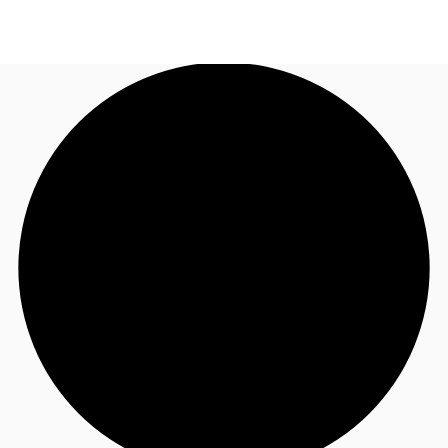
FR
Blog
Appelez maintenant
Nous contacter
Données marchés
Pourquoi JLL?
NxT
Flex & Co-working
Favoris