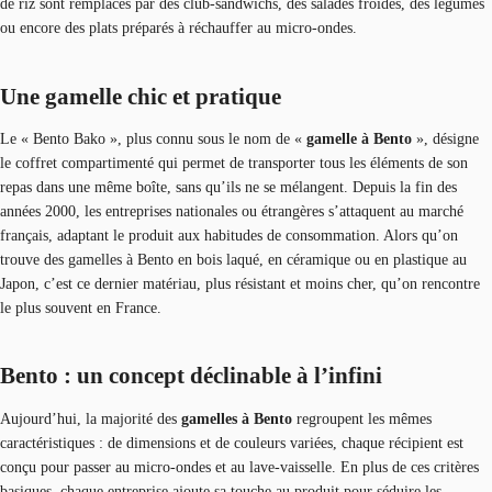
de riz sont remplacés par des club-sandwichs, des salades froides, des légumes
ou encore des plats préparés à réchauffer au micro-ondes.
Une gamelle chic et pratique
Le « Bento Bako », plus connu sous le nom de «
gamelle à Bento
», désigne
le coffret compartimenté qui permet de transporter tous les éléments de son
repas dans une même boîte, sans qu’ils ne se mélangent. Depuis la fin des
années 2000, les entreprises nationales ou étrangères s’attaquent au marché
français, adaptant le produit aux habitudes de consommation. Alors qu’on
trouve des gamelles à Bento en bois laqué, en céramique ou en plastique au
Japon, c’est ce dernier matériau, plus résistant et moins cher, qu’on rencontre
le plus souvent en France.
Bento : un concept déclinable à l’infini
Aujourd’hui, la majorité des
gamelles à Bento
regroupent les mêmes
caractéristiques : de dimensions et de couleurs variées, chaque récipient est
conçu pour passer au micro-ondes et au lave-vaisselle. En plus de ces critères
basiques, chaque entreprise ajoute sa touche au produit pour séduire les