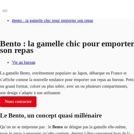
Accueil
Blog
Bento : la gamelle chic pour emporter son repas
FR
Blog
Bento : la gamelle chic pour emporter
son repas
Nous contacter
Données marchés
Vie au bureau
Pourquoi JLL?
La gamelle Bento, extrêmement populaire au Japon, débarque en France et
NxT
s’affiche comme la nouvelle tendance pour emporter son repas au bureau. Petit
ou grand format, coloré ou plus sobre, avec un ou plusieurs compartiments,
Flex & Co-working
son design s’adapte à son utilisateur.
Nous contacter
Favoris
Le Bento, un concept quasi millénaire
Qu’on ne se méprenne pas : le
Bento
ne désigne pas la gamelle elle-même,
mais le repas à emporter qu’elle contient, destiné à être consommé hors de la