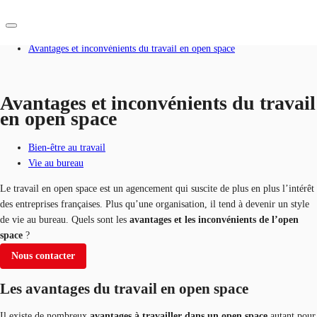
Accueil
Blog
Avantages et inconvénients du travail en open space
FR
Blog
Avantages et inconvénients du travail
en open space
Nous contacter
Données marchés
Bien-être au travail
Pourquoi JLL?
Vie au bureau
NxT
Le travail en open space est un agencement qui suscite de plus en plus l’intérêt
des entreprises françaises. Plus qu’une organisation, il tend à devenir un style
Flex & Co-working
de vie au bureau. Quels sont les
avantages et les inconvénients de l’open
space
?
Favoris
Nous contacter
Les avantages du travail en open space
Il existe de nombreux
avantages à travailler dans un open space
autant pour