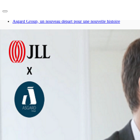
Accueil
Blog
Ásgard Group, un nouveau départ pour une nouvelle histoire
FR
Blog
Nous contacter
Données marchés
Pourquoi JLL?
NxT
Flex & Co-working
Favoris