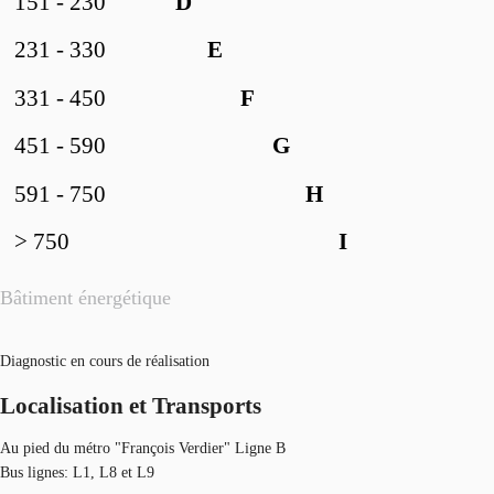
151 - 230
D
231 - 330
E
331 - 450
F
451 - 590
G
591 - 750
H
> 750
I
Bâtiment énergétique
Diagnostic en cours de réalisation
Localisation et Transports
Au pied du métro "François Verdier" Ligne B
Bus lignes: L1, L8 et L9