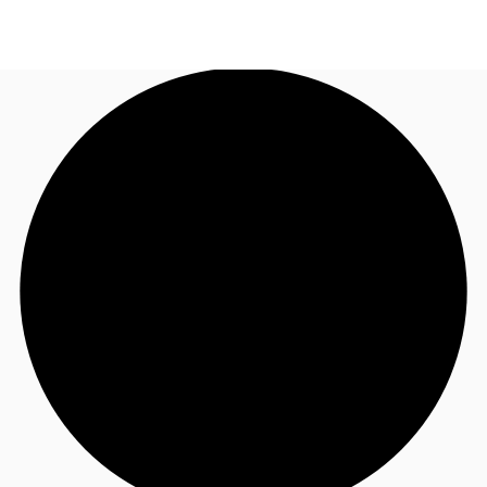
FR
Blog
Appelez maintenant
Nous contacter
Données marchés
Pourquoi JLL?
NxT
Flex & Co-working
Favoris